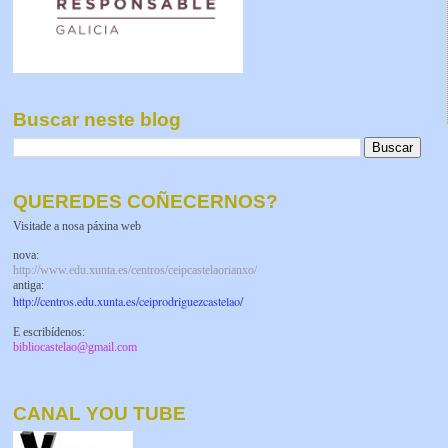
Buscar neste blog
QUEREDES COÑECERNOS?
Visitade a nosa páxina web
nova:
http://www.edu.xunta.es/centros/ceipcastelaorianxo/
antiga:
http://centros.edu.xunta.es/ceiprodriguezcastelao/
E escribídenos:
bibliocastelao@gmail.com
CANAL YOU TUBE