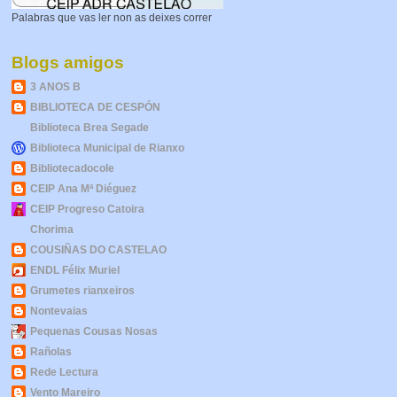
Palabras que vas ler non as deixes correr
Blogs amigos
3 ANOS B
BIBLIOTECA DE CESPÓN
Biblioteca Brea Segade
Biblioteca Municipal de Rianxo
Bibliotecadocole
CEIP Ana Mª Diéguez
CEIP Progreso Catoira
Chorima
COUSIÑAS DO CASTELAO
ENDL Félix Muriel
Grumetes rianxeiros
Nontevaias
Pequenas Cousas Nosas
Rañolas
Rede Lectura
Vento Mareiro