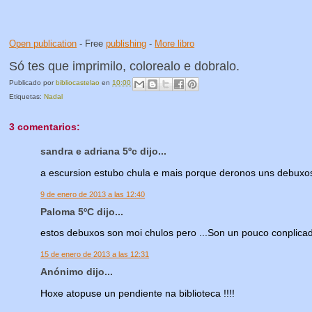
Open publication
- Free
publishing
-
More libro
Só tes que imprimilo, colorealo e dobralo.
Publicado por
bibliocastelao
en
10:00
Etiquetas:
Nadal
3 comentarios:
sandra e adriana 5ºc dijo...
a escursion estubo chula e mais porque deronos uns debuxo
9 de enero de 2013 a las 12:40
Paloma 5ºC dijo...
estos debuxos son moi chulos pero ...Son un pouco conplicad
15 de enero de 2013 a las 12:31
Anónimo dijo...
Hoxe atopuse un pendiente na biblioteca !!!!