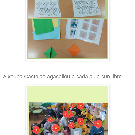
A xouba Castelao agasallou a cada aula cun libro.